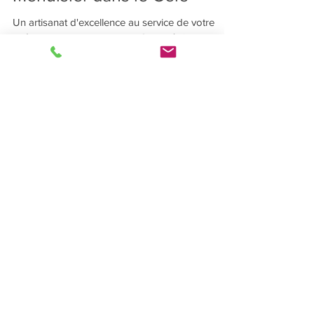
Menuisier dans le Gers
Un artisanat d'excellence au service de votre
intérieur. Bienvenue dans le Gers, où l'artisanat
de qualité rencontre la beauté...